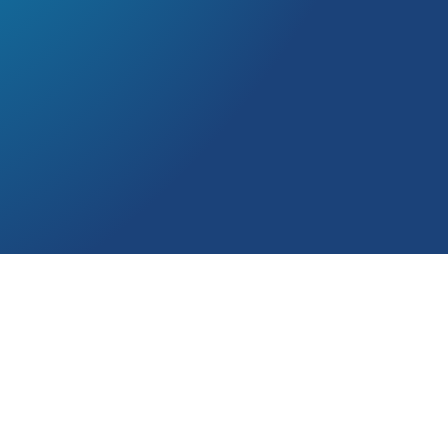
 QUE CONQUISTOU
GORA NO TEATRO
DE!
emocionante aventura que traz para os palcos
 entre uma garotinha havaiana e uma adorável
 Lilo e Stitch em uma jornada cheia de diversão,