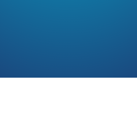
O CLÁSSICO
GERAÇÕES A
DA SUA CIDA
Lilo & Stitch no Teatro
é uma 
a incrível história de amizade
criatura alienígena. Acompanhe